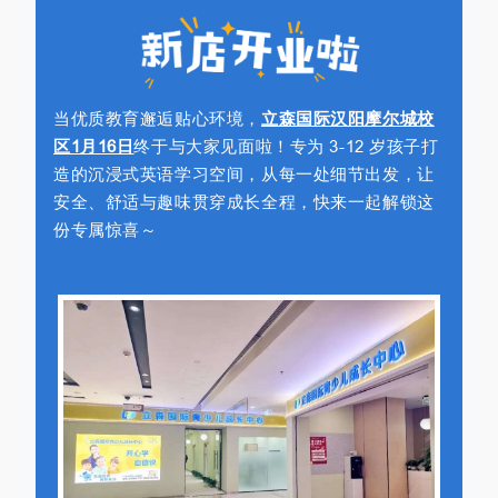
当优质教育邂逅贴心环境，
立森国际汉阳摩尔城校
区1月16日
终于与大家见面啦！专为 3-12 岁孩子打
造的沉浸式英语学习空间，从每一处细节出发，让
安全、舒适与趣味贯穿成长全程，快来一起解锁这
份专属惊喜～