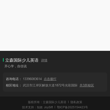
立森国际少儿英语
详情
开心学，自信说
咨询电话：
13396083614
点击拨打
校区地址：
武汉市江岸区解放大道1872号光彩国际
共3所校区
版权所有：立森国际少儿英语
隐私政策
技术支持：
知效
JoySift
鄂ICP备2025154423号