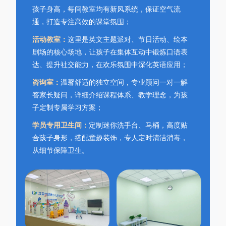
孩子身高，每间教室均有新风系统，保证空气流
通，打造专注高效的课堂氛围；
活动教室：
这里是英文主题派对、节日活动、绘本
剧场的核心场地，让孩子在集体互动中锻炼口语表
达、提升社交能力，在欢乐氛围中深化英语应用；
咨询室：
温馨舒适的独立空间，专业顾问一对一解
答家长疑问，详细介绍课程体系、教学理念，为孩
子定制专属学习方案；
学员专用卫生间：
定制迷你洗手台、马桶，高度贴
合孩子身形，搭配童趣装饰，专人定时清洁消毒，
从细节保障卫生。