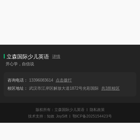
立森国际少儿英语
详情
开心学，自信说
咨询电话：
13396083614
点击拨打
校区地址：
武汉市江岸区解放大道1872号光彩国际
共3所校区
版权所有：立森国际少儿英语
隐私政策
技术支持：
知效
JoySift
鄂ICP备2025154423号